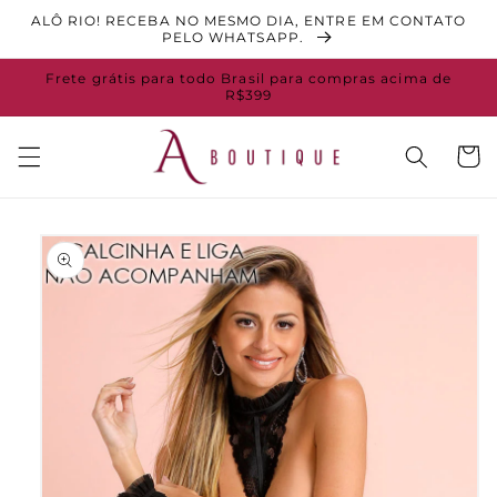
Pular
ALÔ RIO! RECEBA NO MESMO DIA, ENTRE EM CONTATO
para o
PELO WHATSAPP.
conteúdo
Frete grátis para todo Brasil para compras acima de
R$399
Carrinh
Pular para
as
informações
do produto