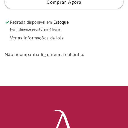
de
de
Comprar Agora
Harness
Harness
com
com
Algema
Algema
Retirada disponível em
Estoque
Removível
Removível
Normalmente pronto em 4 horas
Ver as informações da loja
Não acompanha liga, nem a calcinha.