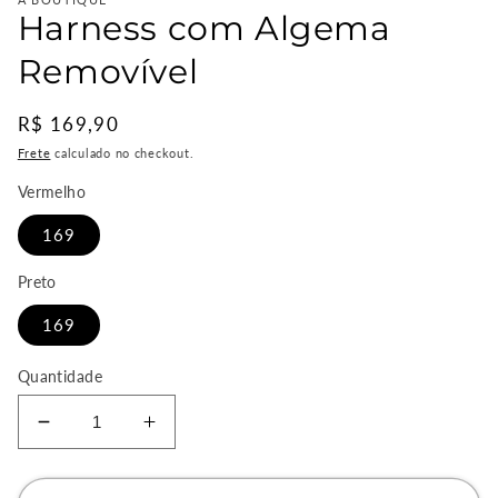
A BOUTIQUE
Harness com Algema
Removível
Preço
R$ 169,90
normal
Frete
calculado no checkout.
Vermelho
169
Preto
169
Quantidade
Diminuir
Aumentar
a
a
quantidade
quantidade